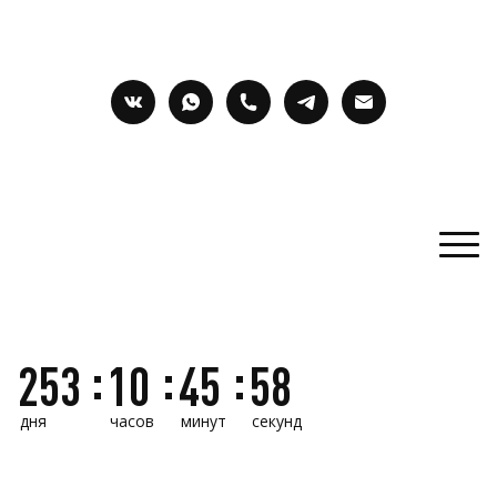
253
10
45
56
дня
часов
минут
секунд